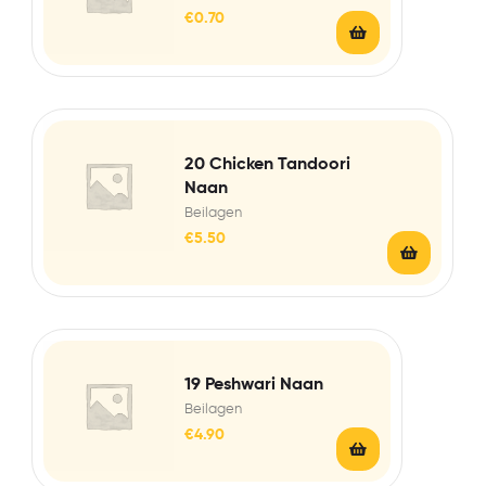
€
0.70
20 Chicken Tandoori
Naan
Beilagen
€
5.50
19 Peshwari Naan
Beilagen
€
4.90