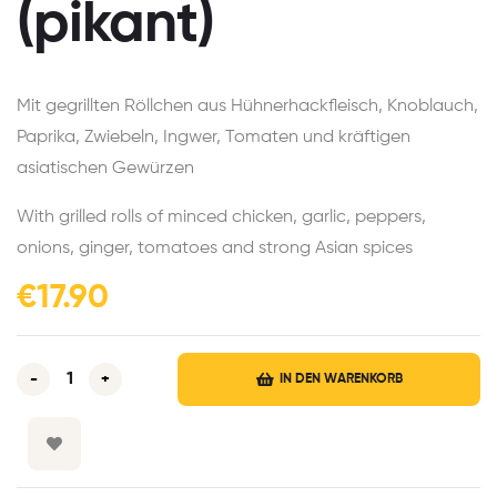
(pikant)
Mit gegrillten Röllchen aus Hühnerhackfleisch, Knoblauch,
Paprika, Zwiebeln, Ingwer, Tomaten und kräftigen
asiatischen Gewürzen
With grilled rolls of minced chicken, garlic, peppers,
onions, ginger, tomatoes and strong Asian spices
€
17.90
-
+
IN DEN WARENKORB